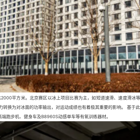
达2000平方米。北京赛区以冰上项目比赛为主，如短道速滑、速度滑冰
力转换为对冰面的功率输出，对运动成绩也有着极其重要的影响。 基于此
端跑步机、健身车及B8960S动感单车等有氧训练器材。